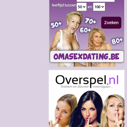
leeftijd tussen
en
Zoeken