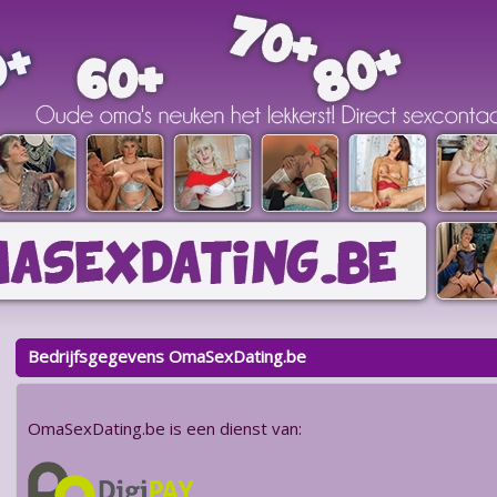
Bedrijfsgegevens OmaSexDating.be
OmaSexDating.be is een dienst van: