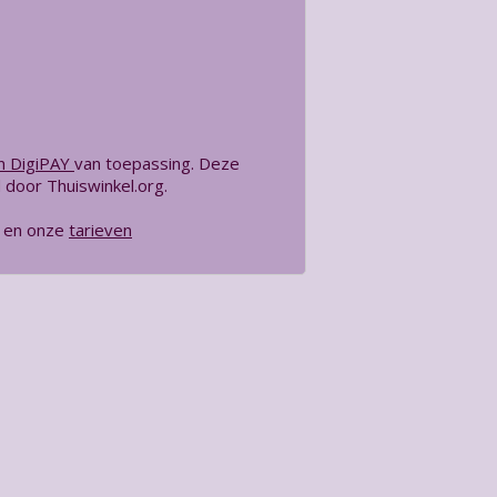
an
DigiPAY
van toepassing. Deze
door Thuiswinkel.org.
en onze
tarieven